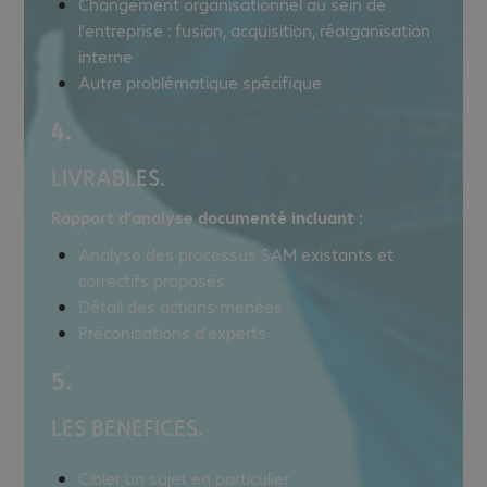
Changement organisationnel au sein de
l’entreprise : fusion, acquisition, réorganisation
interne
Autre problématique spécifique​
4.
LIVRABLES.
Rapport d’analyse documenté incluant :
Analyse des processus SAM existants et
correctifs proposés​
Détail des actions menées​
Préconisations d’experts
5.
LES BENEFICES.
Cibler un sujet en particulier