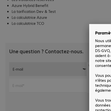
Azure Hybrid Benefit
La tarification Dev & Test
La calculatrice Azure
La calculatrice TCO
Une question ? Contactez-nous.