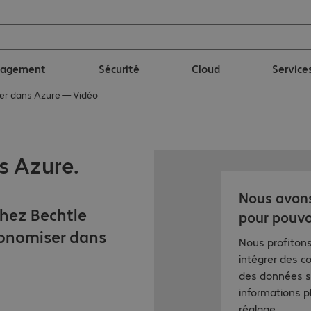
nagement
Sécurité
Cloud
Service
ser dans Azure — Vidéo
s Azure.
Nous avons
chez Bechtle
pour pouvoi
conomiser dans
Nous profitons
intégrer des c
des données su
informations p
réglage.