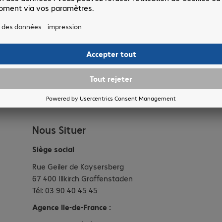
ées
vous informant exhaustivement sur le traitement de vos données et 
Nous Situer
Siège social
Rue Geiler de Kaysersberg
67 400 Illkirch Graffenstaden
Tél: 03 90 40 45 45
Agence Ile-de-France :