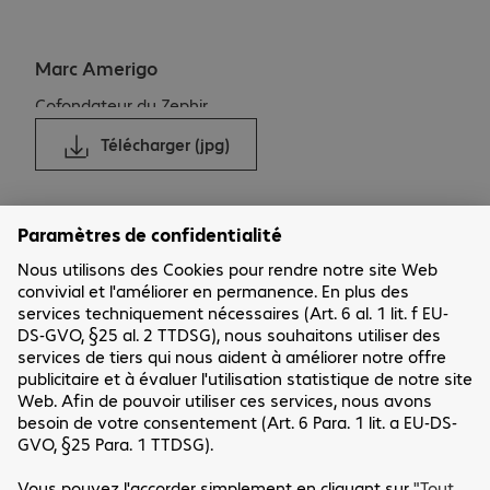
Marc Amerigo
Cofondateur du Zephir
Télécharger (jpg)
Télécharger (jpg)