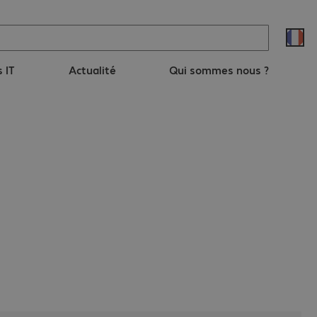
s IT
Actualité
Qui sommes nous ?
 progressive (PCP). Le Groupe PCM
ons et d'équipements de traitement
az, de l’Agroalimentaire et de