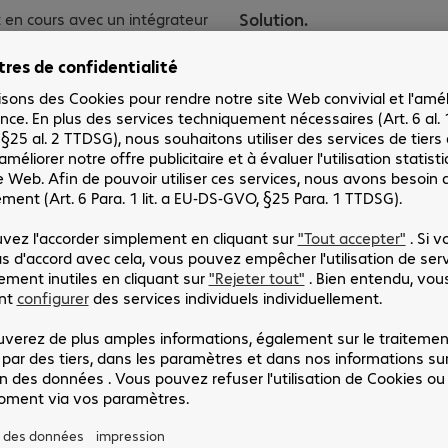
Solution.
t en cours avec un intégrateur
ation Office 365. Nous avons
compagnement avec PCM par
prise O365 et au fur et à
us avons appris à collaborer
at s’est élargi.
La quali
interlocuteurs chez B
 licensing international du