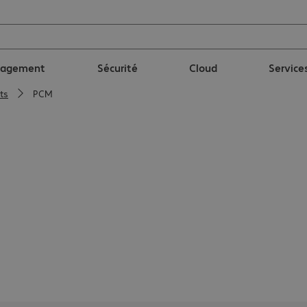
nagement
Sécurité
Cloud
Service
ts
PCM
fondé en 1932, l'inventeur de la pompe à cavité
'hui l'un des principaux fournisseurs de soluti
 dans le monde pour les secteurs du Pétrole et G