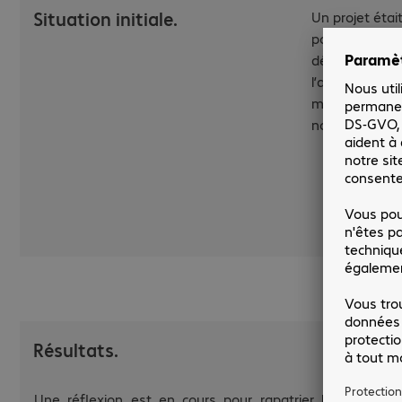
Situation initiale.
Un projet étai
pour une migr
démarré l’ac
l’accord entre
mesure que no
notre partenari
Résultats.
Une réflexion
est en cours pour rapatrier la gestion du