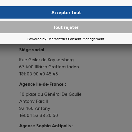
Nous Situer
Siège social
Rue Geiler de Kaysersberg
67 400 Illkirch Graffenstaden
Tél: 03 90 40 45 45
Agence Ile-de-France :
10 place du Général De Gaulle
Antony Parc II
92 160 Antony
Tél: 01 53 38 20 50
Agence Sophia Antipolis :