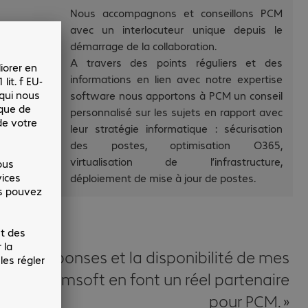
Nous accompagnons et conseillons PCM
avec un interlocuteur unique depuis le
démarrage de la collaboration.
A travers des points réguliers et des
informations en lien avec notre expertise
software nous apportons à PCM un conseil
personnalisé sur les sujets en rapport avec
leur stratégie informatique : sécurisation
des postes, optimisation O365,
virtualisation de l’infrastructure,
déploiement de mise à jour de postes.
té des réponses et la disponibilité de mes
echtle Comsoft en font un réel partenaire
pour PCM.