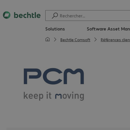
Solutions
Software Asset Ma
Bechtle Comsoft
Références clien
PCM a été 
est aujourd
des fluides
l’industrie.