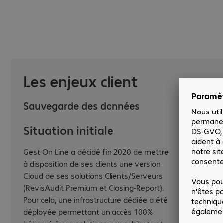
et de l’Expertise Comptable. 
RevisAudit Premium, Closing-
Les enjeux client
Sauvegarde des données
Situation initiale
Gest On Line a décidé fin 2020 de mettre
à disposition de ses clients une version
Cloud de ses solutions Clients/Serveurs
(RevisAudit Premium et Closing-Report).
Pour cela, une infrastructure dédiée a été
déployée permettant un accès 100%