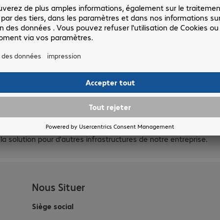
configuration et la meilleure solution à
simp
mettre en place, des tests ont été réalisés
donn
sur un serveur. Ces tests ont permis au
Back
client de découvrir les différentes
supe
possibilités qu’offrait la solution et ainsi
surv
confirmer leur choix pour la solution
Veeam Backup & Réplication.
 sur ce projet. La solution est facile d’utilisation et la
F
la solution pour d’autres infrastructures de notre entreprise.
Nous Situer
Siège social