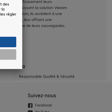
lement et efficacement leurs
ées. En choisissant la solution Veeam
up & Réplication, ils accèdent à une
rvision claire, leur offrant une
eillance accrue de leurs sauvegardes.
abrice Arga
Responsable Qualité & Sécurité
Suivez-nous
Facebook
YouTube