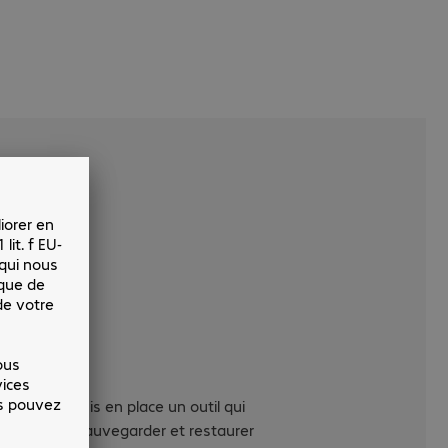
sultats
 On Line a mis en place un outil qui
 permet de sauvegarder et restaurer