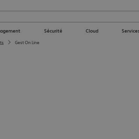
nagement
Sécurité
Cloud
Service
ts
Gest On Line
solutions logicielles
e du Commissariat aux Comptes