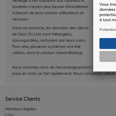
hébergé à ces solutions aux cabinets et
sociétés n’ayant plus besoin d’installation
ni besoin de leurs postes utilisateurs et
serveurs.
Dans ce contexte, les données des clients
de Gest On Line sont hébergées,
sauvegardées, archivées par leurs soins.
Pour cela, plusieurs systèmes ont été
utilisés, dont la solution VeeamBackup.
Nous sommes ravis de l’accompagnement de Bechtle Comsoft
prise en main se fait rapidement. Nous comptons utiliser 
Service Clients
Mentions légales
CGV