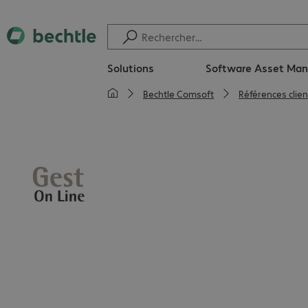
Solutions
Software Asset Ma
Bechtle Comsoft
Références clien
Gest On Line est un éditeur de 
spécialisées dans le domain