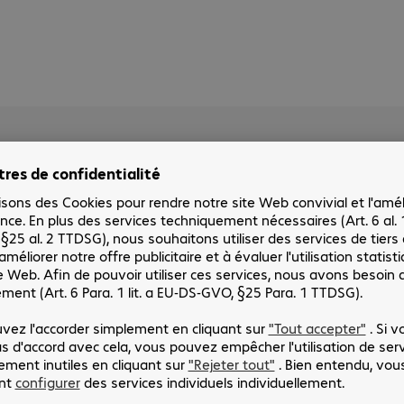
Ses principaux produits sont
Report, DreamAudit, eCircu.
Solution
Ré
Afin de trouver la solution la plus adaptée
et déterminer les besoins de Gest On Line,
Bechtle Comsoft les a mis en relation avec
Gest
l’éditeur Veeam. Après avoir déterminé la
leur