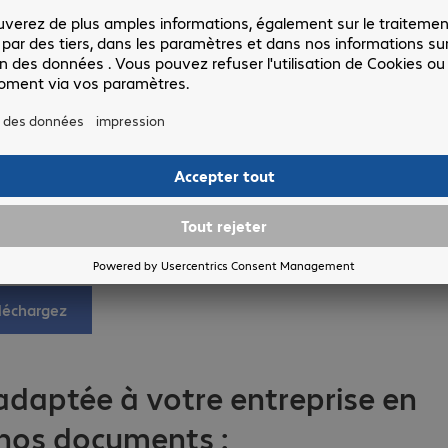
crobat.
font appel à Adobe Acrobat pour créer et modifier des PDF
c. Si, dans le cadre de vos déplacements, vous devez collaborer
ance à Adobe Acrobat pour vous aider à réaliser vos projets.
vez désormais créer, modifier et consulter des fichiers PDF
int, Excel, SharePoint, OneDrive, etc.), tout en bénéficiant de
léchargez
adaptée à votre entreprise en
nos documents :