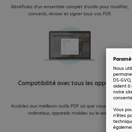
Bénéficiez d'un ensemble complet d'outils pour modifier,
convertir, réviser et signer tous vos PDF.
Compatibilité avec tous les appareils.
Accédez aux meilleurs outils PDF où que vous soyez, sur
ordinateur, appareils mobiles ou le web.