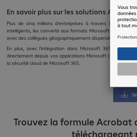
En savoir plus sur les solutions Adobe A
Plus de cinq millions d'entreprises à travers le monde 
intelligents, les convertir aux formats Microsoft Office, et
avec des collègues géographiquement dispersés, faites confi
En plus, avec l'intégration dans Microsoft 365, vous pou
directement depuis vos applications Microsoft (Word, PowerPo
la sécurité cloud de Microsoft 365.
Té
Trouvez la formule Acrobat 
téléchargeant 