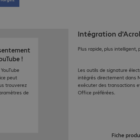
Intégration d'Acro
Plus rapide, plus intelligent, 
nsentement
ouTube !
Les outils de signature éle
r YouTube
intégrés directement dans M
ice peut
exécuter des transactions et
ous trouverez
Office préférées.
paramètres de
Fiche produ