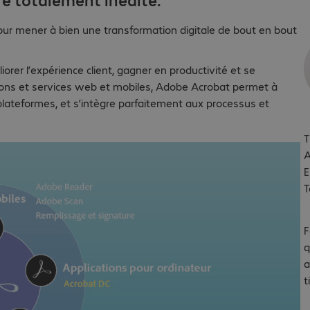
our mener à bien une transformation digitale de bout en bout
orer l’expérience client, gagner en productivité et se
ions et services web et mobiles, Adobe Acrobat permet à
 plateformes, et s’intègre parfaitement aux processus et
T
A
E
T
F
q
a
t