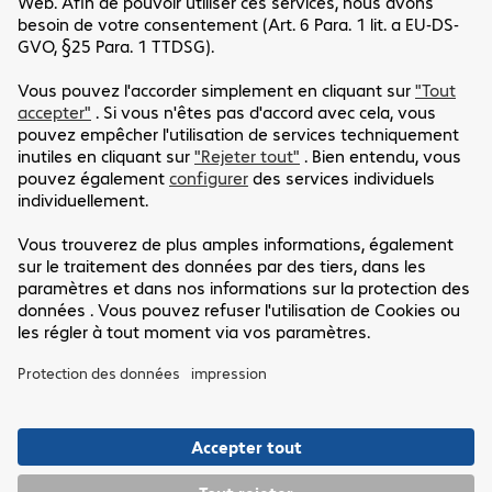
Friendly Captcha
*Champs obligatoires
Veuillez tenir compte de notre
déclaration de protection des
données
vous informant exhaustivement sur le traitement
de vos données et sur vos droits en matière de protection
des données.
Envoyer
Service Clients
Mentions légales
Nous Situer
CGV
Déclaration de protection des données
Siège social
Clause de non-responsabilité