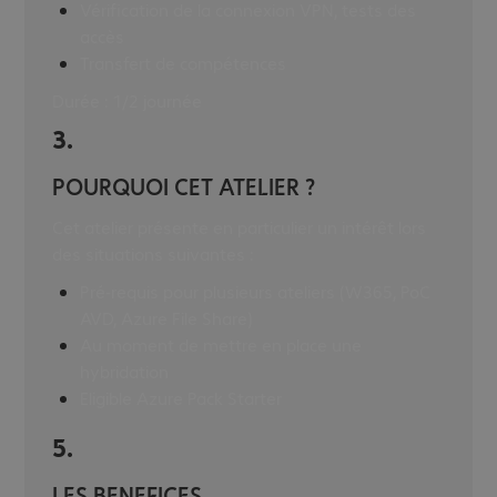
Vérification de la connexion VPN, tests des
accès
Transfert de compétences
Durée : 1/2 journée
3.
POURQUOI CET ATELIER ?
Cet atelier présente en particulier un intérêt lors
des situations suivantes :
Pré-requis pour plusieurs ateliers (W365, PoC
AVD, Azure File Share)
Au moment de mettre en place une
hybridation
Eligible Azure Pack Starter
5.
LES BENEFICES.