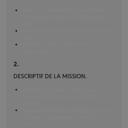
Etablir une connexion VPN Site-à-Site enter
l’infrastructure existante et l’infrastructure
Azure
Vérifier le routage et les accès entre les deux
réseaux
Faciliter les échanges entre les deux
infrastructures
2.
DESCRIPTIF DE LA MISSION.
Définition des réseaux virtuels et sous-
réseaux en fonction de l’infrastructure
existante
Paramétrage des deux extrémités du tunnel
VPN (avec le responsable du firewall On
Premise)