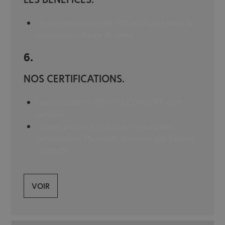
Un service passerelle VPN configuré dans la
souscription Azure du client
6.
NOS CERTIFICATIONS.
Les consultants BECHTLE COMSOFT sont
certifiés.
Cliquez pour voir la liste des principales
certifications Microsoft détenues par Bechtle
Comsoft.
VOIR