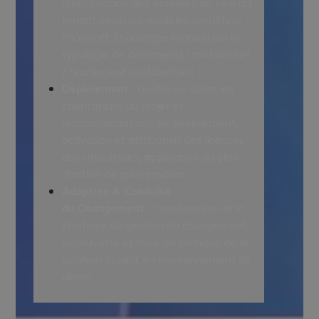
Identification des données au sein du
tenant selon les modèles prédéfinis –
Microsoft, Étiquetage manuel sur la
typologie de documents (confidentiel
/ hautement confidentiel …)
Déploiement :
Go/No Go selon les
orientations du projet et
recommandations de déploiement
,
a
ctivation et attribution des licences
aux utilisateurs
, a
pplication du plan
d’action de gouvernance
Adoption & Conduite
du Changement :
Construction de la
stratégie de gestion du changement,
découverte et mise en pratique de la
solution Copilot en environnement de
démo