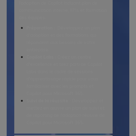
l'adoption de Copilot incluant plan de
communication interne, KPIs et formation
des équipes.
Préparation :
Développez un plan
d'adoption et des formations qui
répondent aux besoins de votre
entreprise.
Copilot Labs :
Créez un centre
d'excellence et tirez parti de Copilot
Labs dans le cadre de sessions
d'apprentissage rapide pour vous
familiariser avec les prompts et
Copilot pour Microsoft 365.
Suivi de la réussite :
Développez et
mettez en œuvre un plan de suivi et
de reporting de l'adoption réussie de
Copilot pour Microsoft 365.