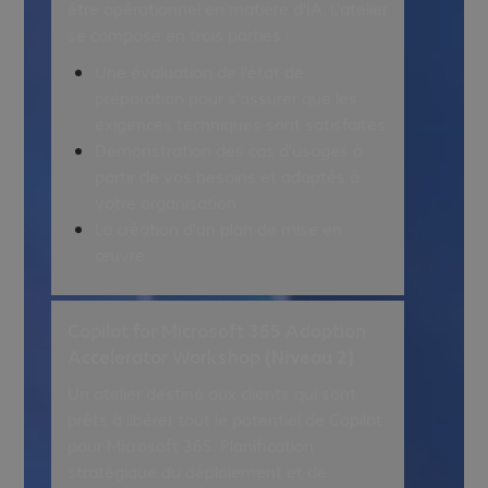
être opérationnel en matière d'IA.
L'atelier
se compose en trois parties :
Une évaluation de l'état de
préparation pour s'assurer que les
exigences techniques sont satisfaites
Démonstration des cas d'usages à
partir de vos besoins et adaptés à
votre organisation
La création d'un plan de mise en
œuvre
Copilot for Microsoft 365 Adoption
Accelerator Workshop
(Niveau 2)
Un atelier destiné aux clients qui sont
prêts à libérer tout le potentiel de Copilot
pour Microsoft 365. Planification
stratégique du déploiement et de