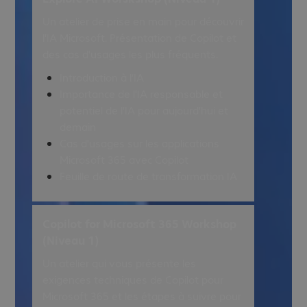
Un atelier de prise en main pour découvrir
l'IA Microsoft. Présentation de Copilot et
des cas d'usages les plus fréquents.
Introduction à l’IA
Importance de l'IA responsable et
potentiel de l'IA pour aujourd'hui et
demain
Cas d'usages sur les applications
Microsoft 365 avec Copilot
Feuille de route de transformation IA
Copilot for Microsoft 365 Workshop
(Niveau 1)
Un atelier qui vous présente les
exigences techniques de Copilot pour
Microsoft 365 et les étapes à suivre pour