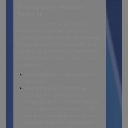
Ready for Copilot Worskshop
(Niveau 2)
Un atelier d'accompagnement global
autour de cas d'usages spécifiques à
votre organisation, depuis la planification
stratégique liée à votre gouvernance de
données, en passant par le déploiement,
et jusqu'à l'adoption et la conduite du
changement.
Sensibilisation
: Acculturation à l’IA
generative
Gouvernance & Trainspotting
:
Évaluation et optimisation des
stratégies de gouvernance Microsoft
365 en place et gouvernance de la
donnée (Catégorisation des données
sensibles, Indexation des données…)